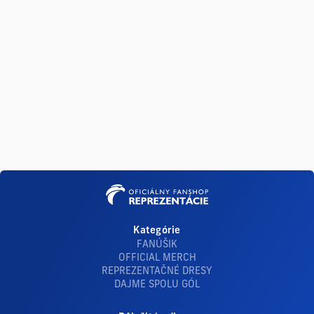
Kategórie
FANÚŠIK
OFFICIAL MERCH
REPREZENTAČNÉ DRESY
DAJME SPOLU GÓL