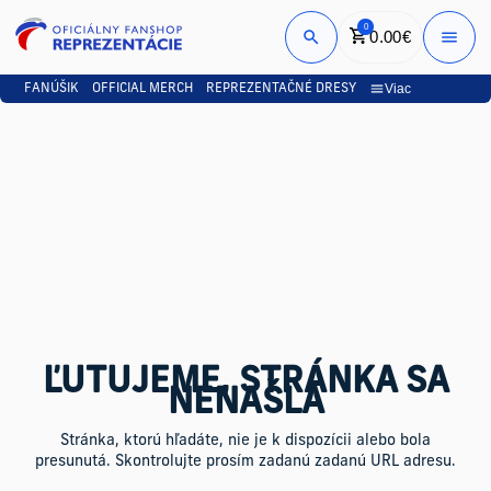
0
0.00
€
Prihlási
Viac
FANÚŠIK
OFFICIAL MERCH
REPREZENTAČNÉ DRESY
ĽUTUJEME, STRÁNKA SA
NENAŠLA
Stránka, ktorú hľadáte, nie je k dispozícii alebo bola
presunutá. Skontrolujte prosím zadanú zadanú URL adresu.