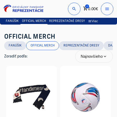
0
0.00
€
Prihlási
Viac
FANÚŠIK
OFFICIAL MERCH
REPREZENTAČNÉ DRESY
OFFICIAL MERCH
FANÚŠIK
OFFICIAL MERCH
REPREZENTAČNÉ DRESY
DAJM
Najnovšieho
Zoradiť podľa: