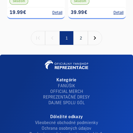
Skladom
Skladom
19.99€
39.99€
Detail
Detail
1
2
Kategórie
FANÚŠIK
OFFICIAL MERCH
REPREZENTAČNÉ DRESY
DAJME SPOLU GÓL
Dôležité odkazy
Všeobecné obchodné podmienky
Ochrana osobných údajov