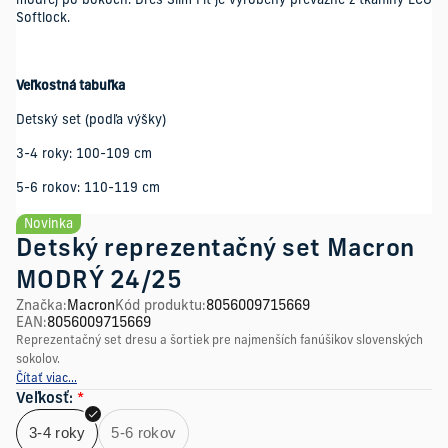
modrej po bokoch. Dres Slim Fit je vyrobený prevažne z tkaniny ECO
Softlock.
Veľkostná tabuľka
Detský set (podľa výšky)
3-4 roky: 100-109 cm
5-6 rokov: 110-119 cm
Novinka
Detský reprezentačný set Macron
MODRÝ 24/25
Značka
:
Macron
Kód produktu
:
8056009715669
EAN
:
8056009715669
Reprezentačný set dresu a šortiek pre najmenších fanúšikov slovenských
sokolov.
Čítať viac...
Veľkosť
:
*
3-4 roky
5-6 rokov