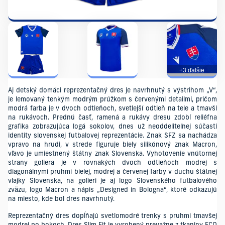
+3 ďalšie
Aj detský domáci reprezentačný dres je navrhnutý s výstrihom „V“,
je lemovaný tenkým modrým prúžkom s červenými detailmi, pričom
modrá farba je v dvoch odtieňoch, svetlejší odtieň na tele a tmavší
na rukávoch. Prednú časť, ramená a rukávy dresu zdobí reliéfna
grafika zobrazujúca logá sokolov, dnes už neoddeliteľnej súčasti
identity slovenskej futbalovej reprezentácie. Znak SFZ sa nachádza
vpravo na hrudi, v strede figuruje biely silikónový znak Macron,
vľavo je umiestnený štátny znak Slovenska. Vyhotovenie vnútornej
strany goliera je v rovnakých dvoch odtieňoch modrej s
diagonálnymi pruhmi bielej, modrej a červenej farby v duchu štátnej
vlajky Slovenska, na golieri je aj logo Slovenského futbalového
zväzu, logo Macron a nápis „Designed in Bologna“, ktoré odkazujú
na miesto, kde bol dres navrhnutý.
Reprezentačný dres dopĺňajú svetlomodré trenky s pruhmi tmavšej