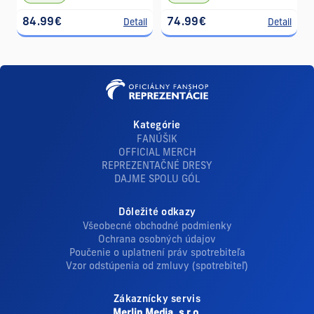
84.99€
74.99€
Detail
Detail
Kategórie
FANÚŠIK
OFFICIAL MERCH
REPREZENTAČNÉ DRESY
DAJME SPOLU GÓL
Dôležité odkazy
Všeobecné obchodné podmienky
Ochrana osobných údajov
Poučenie o uplatnení práv spotrebiteľa
Vzor odstúpenia od zmluvy (spotrebiteľ)
Zákaznícky servis
Merlin Media, s.r.o.