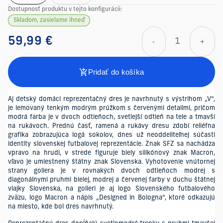
Dostupnosť produktu v tejto konfigurácii:
Skladom, zasielame ihneď
59,99 €
-
+
Pridať do košíka
Aj detský domáci reprezentačný dres je navrhnutý s výstrihom „V“,
je lemovaný tenkým modrým prúžkom s červenými detailmi, pričom
modrá farba je v dvoch odtieňoch, svetlejší odtieň na tele a tmavší
na rukávoch. Prednú časť, ramená a rukávy dresu zdobí reliéfna
grafika zobrazujúca logá sokolov, dnes už neoddeliteľnej súčasti
identity slovenskej futbalovej reprezentácie. Znak SFZ sa nachádza
vpravo na hrudi, v strede figuruje biely silikónový znak Macron,
vľavo je umiestnený štátny znak Slovenska. Vyhotovenie vnútornej
strany goliera je v rovnakých dvoch odtieňoch modrej s
diagonálnymi pruhmi bielej, modrej a červenej farby v duchu štátnej
vlajky Slovenska, na golieri je aj logo Slovenského futbalového
zväzu, logo Macron a nápis „Designed in Bologna“, ktoré odkazujú
na miesto, kde bol dres navrhnutý.