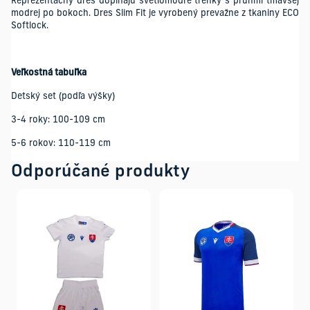
Reprezentačný dres dopĺňajú svetlomodré trenky s pruhmi tmavšej
modrej po bokoch. Dres Slim Fit je vyrobený prevažne z tkaniny ECO
Softlock.
Veľkostná tabuľka
Detský set (podľa výšky)
3-4 roky: 100-109 cm
5-6 rokov: 110-119 cm
Odporúčané produkty