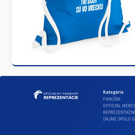
Kategórie
FANÚŠIK
OFFICIAL MERC
REPREZENTAČN
DAJME SPOLU 