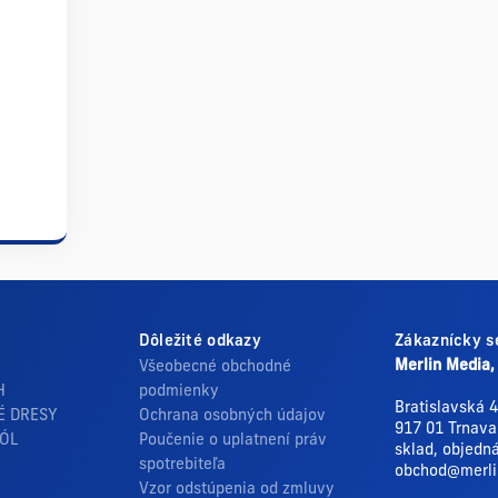
Dôležité odkazy
Zákaznícky s
Merlin Media, 
Všeobecné obchodné
H
podmienky
Bratislavská 
É DRESY
Ochrana osobných údajov
917 01 Trnava
GÓL
Poučenie o uplatnení práv
sklad, objedn
spotrebiteľa
obchod@merli
Vzor odstúpenia od zmluvy