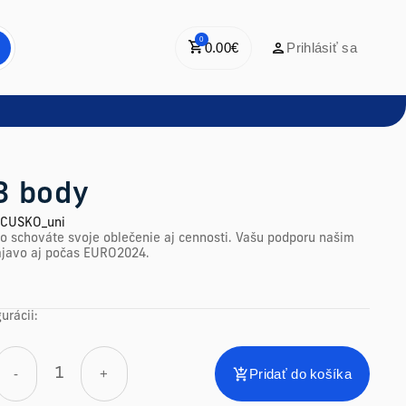
0
0.00
€
Prihlásiť sa
3 body
CUSKO_uni
o schováte svoje oblečenie aj cennosti. Vašu podporu našim
ajavo aj počas EURO2024.
urácii:
-
+
Pridať do košíka