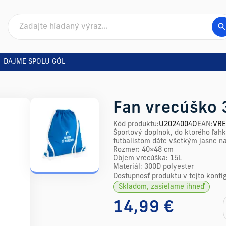
DAJME SPOLU GÓL
Fan vrecúško 
Kód produktu
:
U2024004O
EAN
:
VRE
Športový doplnok, do ktorého ľahk
futbalistom dáte všetkým jasne n
Rozmer: 40×48 cm
Objem vrecúška: 15L
Materiál: 300D polyester
Dostupnosť produktu v tejto konfig
Skladom, zasielame ihneď
14,99 €