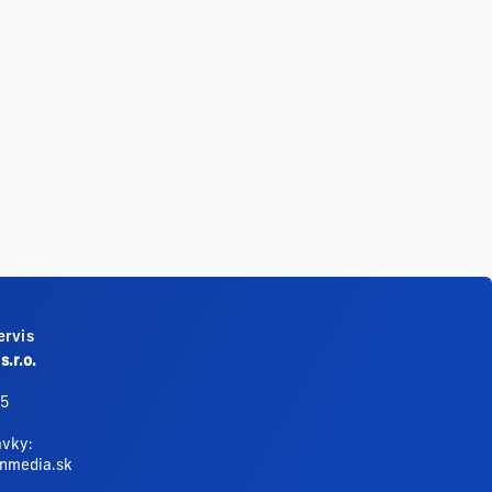
ervis
s.r.o.
45
ávky:
nmedia.sk